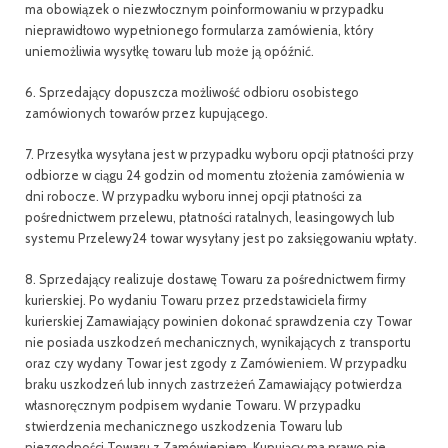
ma obowiązek o niezwłocznym poinformowaniu w przypadku
nieprawidłowo wypełnionego formularza zamówienia, który
uniemożliwia wysyłkę towaru lub może ją opóźnić.
6. Sprzedający dopuszcza możliwość odbioru osobistego
zamówionych towarów przez kupującego.
7. Przesyłka wysyłana jest w przypadku wyboru opcji płatności przy
odbiorze w ciągu 24 godzin od momentu złożenia zamówienia w
dni robocze. W przypadku wyboru innej opcji płatności za
pośrednictwem przelewu, płatności ratalnych, leasingowych lub
systemu Przelewy24 towar wysyłany jest po zaksięgowaniu wpłaty.
8. Sprzedający realizuje dostawę Towaru za pośrednictwem firmy
kurierskiej. Po wydaniu Towaru przez przedstawiciela firmy
kurierskiej Zamawiający powinien dokonać sprawdzenia czy Towar
nie posiada uszkodzeń mechanicznych, wynikających z transportu
oraz czy wydany Towar jest zgody z Zamówieniem. W przypadku
braku uszkodzeń lub innych zastrzeżeń Zamawiający potwierdza
własnoręcznym podpisem wydanie Towaru. W przypadku
stwierdzenia mechanicznego uszkodzenia Towaru lub
niezgodności Towaru z Zamówieniem, Kupujący ma prawo nie