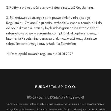
2. Polityka prywatności stanowi integralną część Regulaminu.
3. Sprzedawca zastrzega sobie prawo zmiany niniejszego
Regulaminu. Zmiana Regulaminu wchodzi w życie w terminie 14 dni
od opublikowania. Zmiany będą udostępniane na stronie sklepu
internetowego www.eurometal.com.pl. Brak akceptacji nowego
brzmienia Regulaminu oznacza brak możliwości korzystania ze
sklepu internetowego oraz składania Zamówień.
4. Data opublikowania regulaminu: 01.01.2022
EUROMETAL SP. Z O.O.
80-297 Banino K/Gdańska Miszewko 41
Eurometal Sp. z o.o. zastrzega sobie prawo do wprowadzania zmian bez powiadamiania.
Wszystkie opublikowane informacje nie stanowią oferty handlowej w rozumieniu art.66