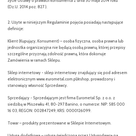
życie Ustawy o prawach konsumenta z dnia 30 maja 2014 roku
(Dz.U. 2014 poz. 827 ).
2. Użyte w niniejszym Regulaminie pojęcia posiadają następujące
definicje:
Klient (Kupujący, Konsument) – osoba fizyczna, osoba prawna lub
jednostka organizacyjna nie będącą osobą prawną, której przepisy
szczególne przyznają zdolność prawną, która dokonuje
Zamówienia w ramach Sklepu.
Sklep internetowy - sklep internetowy znajdujący się pod adresem
elektronicznym www.eurometal.com.pl/eshop, prowadzony i
stanowiący własność Sprzedawcy.
Sprzedający - Sprzedającym jest firma Eurometal Sp. z o.o. z
siedzibą w Miszewku 41, 80-297 Banino, o numerze: NIP: 585 000
16 03, REGON: 002847249, KRS: 0000126099.
Towar – produkty prezentowane w Sklepie Internetowym.
Usługa dodatkowa – usługa świadczona przez Usługodawcę na