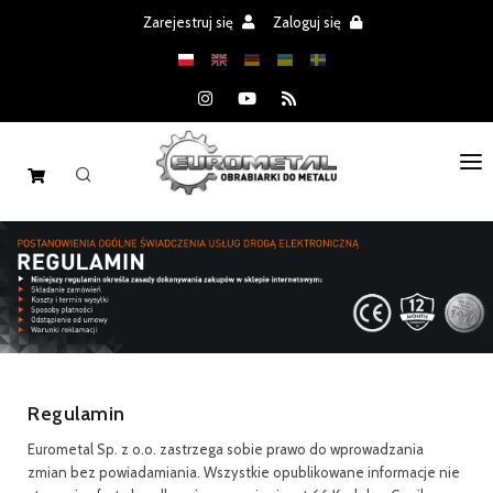
Zarejestruj się
Zaloguj się
STRONA GŁÓWNA
MASZYNY
CZĘŚCI
REALIZACJE
Regulamin
PROMOCJE
Eurometal Sp. z o.o. zastrzega sobie prawo do wprowadzania
AKTUALNOŚCI
zmian bez powiadamiania. Wszystkie opublikowane informacje nie