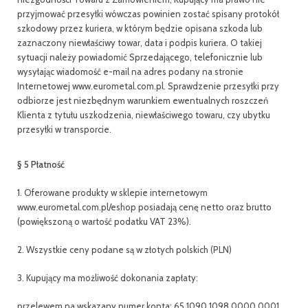
przyjmować przesyłki wówczas powinien zostać spisany protokół
szkodowy przez kuriera, w którym będzie opisana szkoda lub
zaznaczony niewłaściwy towar, data i podpis kuriera. O takiej
sytuacji należy powiadomić Sprzedającego, telefonicznie lub
wysyłając wiadomość e-mail na adres podany na stronie
Internetowej www.eurometal.com.pl. Sprawdzenie przesyłki przy
odbiorze jest niezbędnym warunkiem ewentualnych roszczeń
Klienta z tytułu uszkodzenia, niewłaściwego towaru, czy ubytku
przesyłki w transporcie.
§ 5 Płatność
1. Oferowane produkty w sklepie internetowym
www.eurometal.com.pl/eshop posiadają cenę netto oraz brutto
(powiększoną o wartość podatku VAT 23%).
2. Wszystkie ceny podane są w złotych polskich (PLN)
3. Kupujący ma możliwość dokonania zapłaty:
przelewem na wskazany numer konta: 65 1090 1098 0000 0001