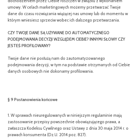
dochodzeniem przez Ciebie roszczeń w związku z wykonaniem
umowy. W celach marketingowych możemy przetwarzać Twoje
dane do czasu rozwiązania wiążącej nas umowy lub do momentu w
którym wniesiesz sprzeciw wobec ich dalszego przetwarzania.
CZY TWOJE DANE SĄ UŻYWANE DO AUTOMATYCZNEGO
PODEJMOWANIA DECYZJI WZGLĘDEM CIEBIE? INNYMI SŁOWY CZY
JESTEŚ PROFILOWANY?
Twoje dane nie posłużą nam do zautomatyzowanego
podejmowania decyzji, w tym na podstawie otrzymanych od Ciebie
danych osobowych nie dokonamy profilowania.
§ 9 Postanowienia końcowe
1. W sprawach nieuregulowanych w niniejszym regulaminie mają
zastosowanie przepisy powszechnie obowiązującego prawa, a
zwłaszcza Kodeksu Cywilnego oraz Ustawy z dnia 30 maja 2014 r. o
prawach konsumenta (Dz.U. 2014 poz. 827).