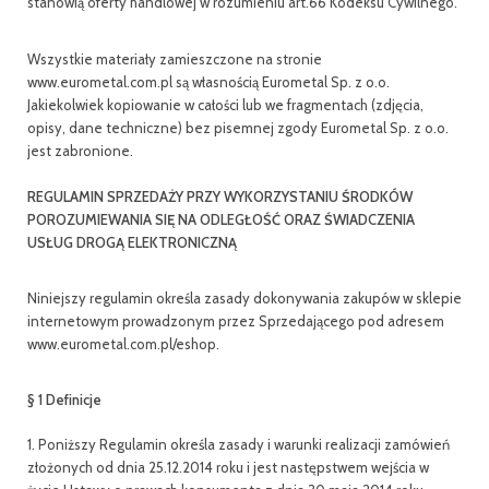
stanowią oferty handlowej w rozumieniu art.66 Kodeksu Cywilnego.
SERWIS
Wszystkie materiały zamieszczone na stronie
FINANSOWANIE
www.eurometal.com.pl są własnością Eurometal Sp. z o.o.
Jakiekolwiek kopiowanie w całości lub we fragmentach (zdjęcia,
KATALOGI
opisy, dane techniczne) bez pisemnej zgody Eurometal Sp. z o.o.
jest zabronione.
O FIRMIE
REGULAMIN SPRZEDAŻY PRZY WYKORZYSTANIU ŚRODKÓW
FAQ
POROZUMIEWANIA SIĘ NA ODLEGŁOŚĆ ORAZ ŚWIADCZENIA
USŁUG DROGĄ ELEKTRONICZNĄ
Niniejszy regulamin określa zasady dokonywania zakupów w sklepie
internetowym prowadzonym przez Sprzedającego pod adresem
www.eurometal.com.pl/eshop.
§ 1 Definicje
1. Poniższy Regulamin określa zasady i warunki realizacji zamówień
złożonych od dnia 25.12.2014 roku i jest następstwem wejścia w