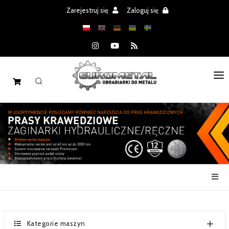
Zarejestruj się
Zaloguj się
STRONA GŁÓWNA
MASZYNY
CZĘŚCI
REALIZACJE
PROMOCJE
AKTUALNOŚCI
Kategorie maszyn