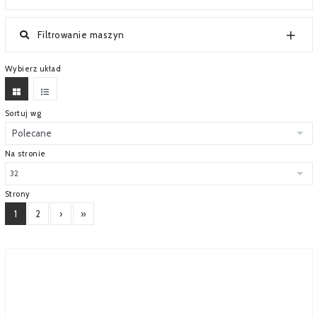
SERWIS
Filtrowanie maszyn
FINANSOWANIE
Wybierz układ
KATALOGI
O FIRMIE
Sortuj wg
FAQ
Na stronie
Strony
1
2
›
»