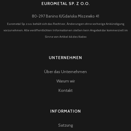
EUROMETAL SP. Z O.O.
80-297 Banino K/Gdańska Miszewko 41
Eurometal Sp. z o.o. behält sich das Recht vor, Änderungen ohne vorherige Ankündigung
vorzunehmen. Alle veröffentlichten Informationen stellen kein Angebot dar kommerziell im
Sinne von Artikel 66 des Kodex
UNTERNEHMEN
Über das Unternehmen
Warum wir
Kontakt
INFORMATION
Satzung