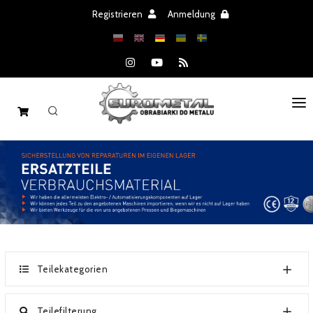
Registrieren
Anmeldung
STARTSEITE
MASCHINEN
ERSATZTEILE
ANGEBOT
NACHRICHTEN
Teilekategorien
KATALOGEN
Teilefilterung