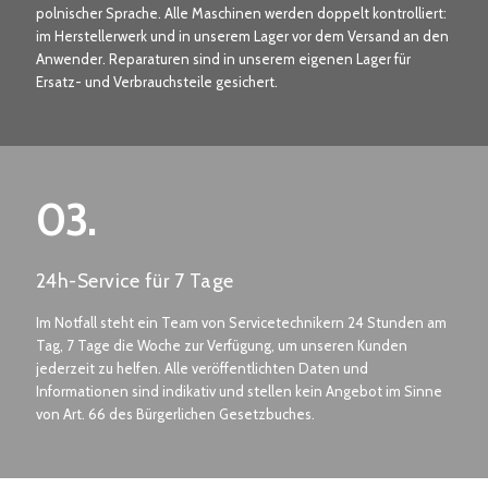
polnischer Sprache. Alle Maschinen werden doppelt kontrolliert:
im Herstellerwerk und in unserem Lager vor dem Versand an den
Anwender. Reparaturen sind in unserem eigenen Lager für
Ersatz- und Verbrauchsteile gesichert.
03.
24h-Service für 7 Tage
Im Notfall steht ein Team von Servicetechnikern 24 Stunden am
Tag, 7 Tage die Woche zur Verfügung, um unseren Kunden
jederzeit zu helfen. Alle veröffentlichten Daten und
Informationen sind indikativ und stellen kein Angebot im Sinne
von Art. 66 des Bürgerlichen Gesetzbuches.