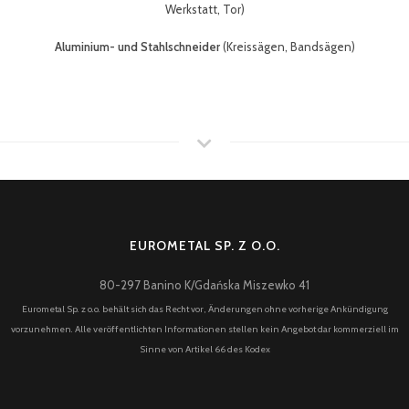
Werkstatt, Tor)
Aluminium- und Stahlschneider
(Kreissägen, Bandsägen)
EUROMETAL SP. Z O.O.
80-297 Banino K/Gdańska Miszewko 41
Eurometal Sp. z o.o. behält sich das Recht vor, Änderungen ohne vorherige Ankündigung
vorzunehmen. Alle veröffentlichten Informationen stellen kein Angebot dar kommerziell im
Sinne von Artikel 66 des Kodex