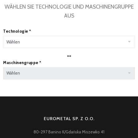
ÜBER EUROMETAL
WÄHLEN SIE TECHNOLOGIE UND MASCHINENGRUPPE
AUS
Technologie
*
Maschinengruppe
*
EUROMETAL SP. Z O.O.
80-297 Banino K/Gdańska Miszewko 41