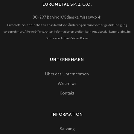
EUROMETAL SP. Z O.O.
80-297 Banino K/Gdańska Miszewko 41
Eurometal Sp. z o.o. behält sich das Recht vor, Änderungen ohne vorherige Ankündigung
vorzunehmen. Alle veröffentlichten Informationen stellen kein Angebot dar kommerziell im
Sinne von Artikel 66 des Kodex
UNTERNEHMEN
Über das Unternehmen
Warum wir
Kontakt
INFORMATION
Satzung