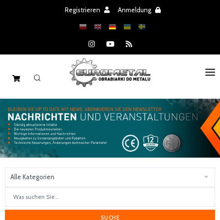
Registrieren
Anmeldung
STARTSEITE
MASCHINEN
ERSATZTEILE
ANGEBOT
NACHRICHTEN
KATALOGEN
SUCHE