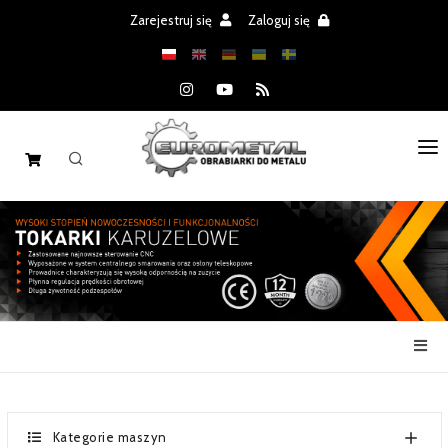
Zarejestruj się
Zaloguj się
STRONA GŁÓWNA
MASZYNY
CZĘŚCI
REALIZACJE
PROMOCJE
AKTUALNOŚCI
Kategorie maszyn