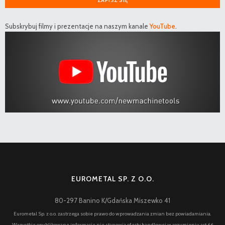
ZAPISZ SIĘ
Subskrybuj filmy i prezentacje na naszym kanale
YouTube
.
EUROMETAL SP. Z O.O.
80-297 Banino K/Gdańska Miszewko 41
Eurometal Sp. z o.o. zastrzega sobie prawo do wprowadzania zmian bez powiadamiania.
Wszystkie opublikowane informacje nie stanowią oferty handlowej w rozumieniu art.66