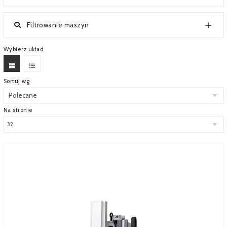
SERWIS
Filtrowanie maszyn
FINANSOWANIE
Wybierz układ
KATALOGI
O FIRMIE
Sortuj wg
FAQ
Na stronie