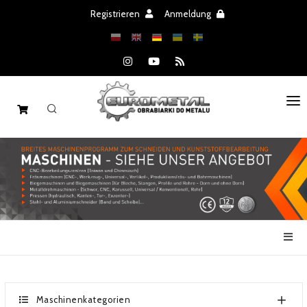
Registrieren
Anmeldung
STARTSEITE
MASCHINEN
ERSATZTEILE
ANGEBOT
NACHRICHTEN
KATALOGEN
Maschinenkategorien