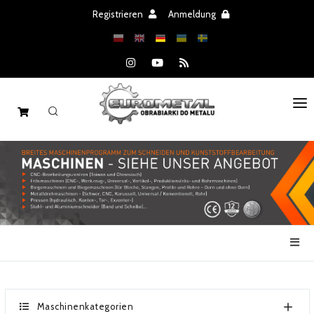
Registrieren
Anmeldung
STARTSEITE
MASCHINEN
ERSATZTEILE
ANGEBOT
NACHRICHTEN
KATALOGEN
Maschinenkategorien